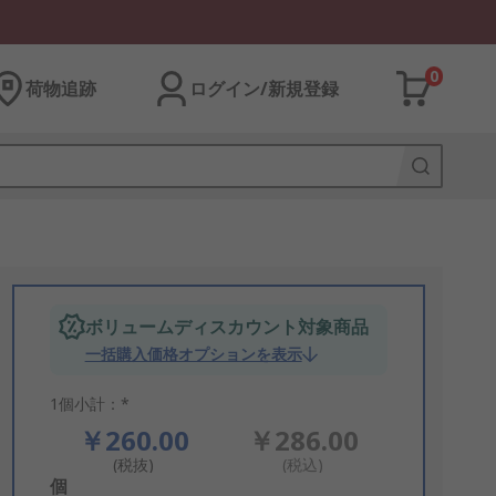
0
荷物追跡
ログイン/新規登録
ボリュームディスカウント対象商品
一括購入価格オプションを表示
1個小計：*
￥260.00
￥286.00
(税抜)
(税込)
Add
個