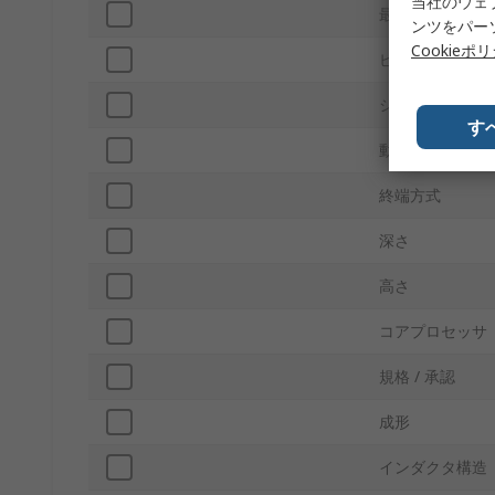
当社のウェ
最大直流抵抗
ンツをパー
Cookieポ
ピン数
シリーズ
す
動作温度 Max
終端方式
深さ
高さ
コアプロセッサ
規格 / 承認
成形
インダクタ構造