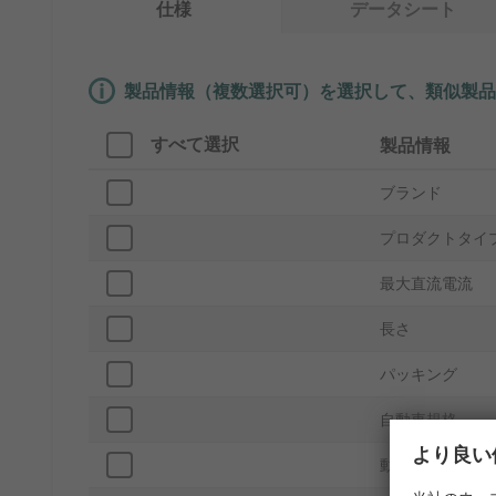
仕様
データシート
製品情報（複数選択可）を選択して、類似製品
すべて選択
製品情報
ブランド
プロダクトタイ
最大直流電流
長さ
パッキング
自動車規格
より良い
動作温度 Min