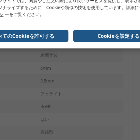
ブサイトでは、閲覧やご注文の際により良いサービスを提供し、表示さ
15mΩ
ソナライズするために、Cookieや類似の技術を使用しています。詳細
リシ
ーをご覧ください。
4
ACM-V
べてのCookieを許可する
Cookieを設定する
125°C
表面実装
6mm
3.5mm
フェライト
RoHS
はい
巻線型