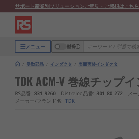
サポート
産業別ソリューション
ご意見・ご感想はこちら
メニュー
型番
/
受動部品
/
インダクタ
/
表面実装インダクタ
TDK ACM-V 巻線チップイン
RS品番
:
831-9260
Distrelec 品番
:
301-80-272
メー
メーカー/ブランド名
:
TDK