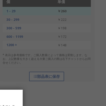
個
単価
1 - 29
￥260
30 - 299
￥222
300 - 599
￥198
600 - 1199
￥172
1200 +
￥148
* 表示は参考価格です。ご購入数量によって価格は変動します。な
お、上記数量を大きく超える大量ご購入の際は右下チャットからお問
合せください。
部品表に保存