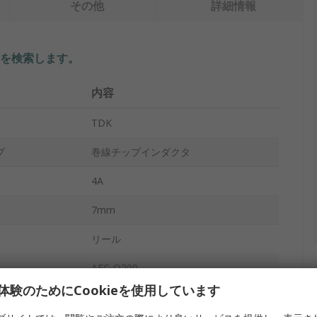
その他
詳細情報
を検索します。
内容
TDK
プ
巻線チップインダクタ
4A
7mm
リール
AEC-Q200
体験のためにCookieを使用しています
-40°C