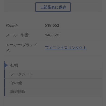
部品表に保存
RS品番
:
519-552
メーカー型番
:
1466691
メーカー/ブランド
フエニックスコンタクト
名
:
仕様
データシート
その他
詳細情報