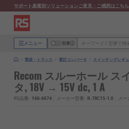
サポート
産業別ソリューション
ご意見・ご感想はこちら
メニュー
型番
/
電源・トランス
/
電圧コンバータ
/
スイッチングレギ
Recom スルーホール
タ, 18V → 15V dc, 1 A
RS品番
:
166-6674
メーカー型番
:
R-78C15-1.0
メー