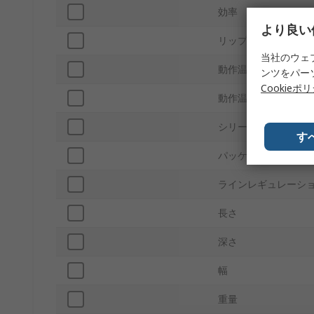
効率
より良い
リップルとノイズ
当社のウェ
動作温度 Max
ンツをパー
Cookieポ
動作温度 Min
シリーズ
す
パッケージ型式
ラインレギュレーシ
長さ
深さ
幅
重量