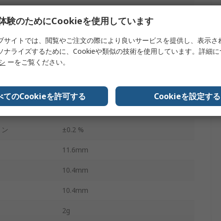
94%
体験のためにCookieを使用しています
100mV Pk-Pk
ブサイトでは、閲覧やご注文の際により良いサービスを提供し、表示さ
85°C
ソナライズするために、Cookieや類似の技術を使用しています。詳細
リシ
ーをご覧ください。
-40°C
R-78C-1.0
べてのCookieを許可する
Cookieを設定する
SIP-3
ョン
±0.2 %
11.6mm
10.4mm
10.4mm
2g