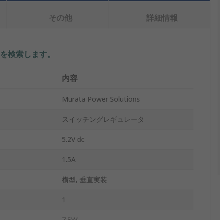
その他
詳細情報
を検索します。
内容
Murata Power Solutions
スイッチングレギュレータ
5.2V dc
1.5A
横型, 垂直実装
1
7.5W