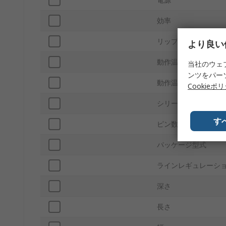
効率
リップルとノイズ
より良い
動作温度 Max
当社のウェ
ンツをパー
動作温度 Min
Cookieポ
シリーズ
す
ピン数
パッケージ型式
ラインレギュレーシ
深さ
長さ