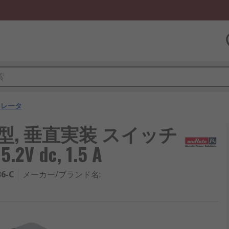
ュレータ
ons 横型, 垂直実装 スイッチ
 dc, 1.5 A
36-C
メーカー/ブランド名
: