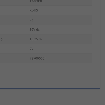
16.5mm
RoHS
2g
36V dc
ョン
±0.25 %
7V
78700000h