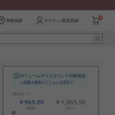
0
荷物追跡
ログイン/新規登録
ボリュームディスカウント対象商品
一括購入価格オプションを表示
1個小計：*
￥969.00
￥1,065.90
(税抜)
(税込)
Add
個