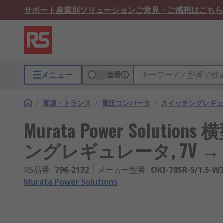
サポート
産業別ソリューション
ご意見・ご感想はこちら
メニュー
型番
/
電源・トランス
/
電圧コンバータ
/
スイッチングレギ
Murata Power Soluti
ングレギュレータ, 7V → 5.2V
RS品番
:
796-2132
メーカー型番
:
OKI-78SR-5/1.5-W
Murata Power Solutions