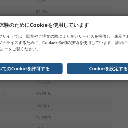
85.5%
75mV Pk-Pk
体験のためにCookieを使用しています
85°C
ブサイトでは、閲覧やご注文の際により良いサービスを提供し、表示さ
ソナライズするために、Cookieや類似の技術を使用しています。詳細
-40°C
リシ
ーをご覧ください。
OKI-78SR
べてのCookieを許可する
Cookieを設定する
3
TO-220
ョン
±0.25 %
7.6mm
10.4mm