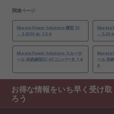
関連ページ
Murata Power Solutions 横型 7V
Murata 
→ 3.432V dc, 1.5 A
→ 5.2V d
Murata Power Solutions スルーホ
Murata
ール 非絶縁型DC-DCコンバータ, 1 A
ール 非絶
A
お得な情報をいち早く受け取
ろう