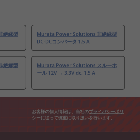
ns 非絶縁型
Murata Power Solutions 非絶縁型
DC-DCコンバータ 1.5 A
ns 非絶縁型
Murata Power Solutions スルーホ
ール 12V → 3.3V dc, 1.5 A
お客様の個人情報は、当社の
プライバシーポリ
シー
に従って慎重に取り扱いを行います。