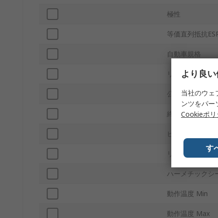
極性
等価直列抵抗ES
自動車規格
より良い
リード間隔
当社のウェ
公差
ンツをパー
終端処理
Cookieポ
ピン数
す
リードスタイル
ハーメチックシ
動作温度 Min
動作温度 Max