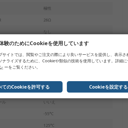
極性
R
26Ω
なし
体験のためにCookieを使用しています
5mm
ブサイトでは、閲覧やご注文の際により良いサービスを提供し、表示さ
±20 %
ソナライズするために、Cookieや類似の技術を使用しています。詳細
ラジアル
リシ
ーをご覧ください。
2
べてのCookieを許可する
Cookieを設定する
外側の曲げ
ール
いいえ
-55°C
125°C