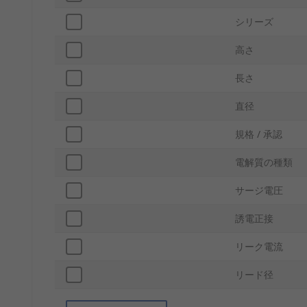
シリーズ
高さ
長さ
直径
規格 / 承認
電解質の種類
サージ電圧
誘電正接
リーク電流
リード径