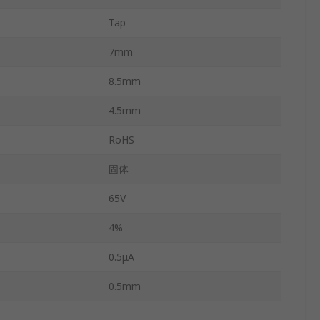
Tap
7mm
8.5mm
4.5mm
RoHS
固体
65V
4%
0.5μA
0.5mm