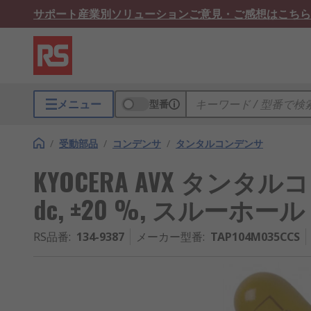
サポート
産業別ソリューション
ご意見・ご感想はこちら
メニュー
型番
/
受動部品
/
コンデンサ
/
タンタルコンデンサ
KYOCERA AVX タンタルコン
dc, ±20 %, スルーホール
RS品番
:
134-9387
メーカー型番
:
TAP104M035CCS