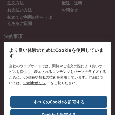
注文方法
配送・送料
お支払い方法
お問合せ
初めてご利用の方へ・よ
くあるご質問
法的事項
プライバシーポリシー
ご利用規約
より良い体験のためにCookieを使用していま
クッキーポリシー
す
RSについて
当社のウェブサイトでは、閲覧やご注文の際により良いサー
ビスを提供し、表示されるコンテンツをパーソナライズする
会社概要
採用情報
ために、Cookieや類似の技術を使用しています。詳細につ
プレスリリース＆お知ら
コーポレートサイト
いては、
Cookieポリシ
ーをご覧ください。
せ
全世界のRS
RSの歴史
すべてのCookieを許可する
ESGへの取り組み（英語）
認証について
Cookieを設定する