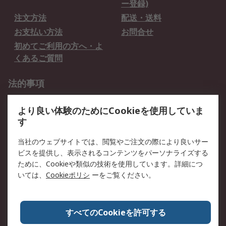
ー登録)
注文方法
配送・送料
お支払い方法
お問合せ
初めてご利用の方へ・よ
くあるご質問
法的事項
プライバシーポリシー
ご利用規約
より良い体験のためにCookieを使用していま
クッキーポリシー
す
RSについて
当社のウェブサイトでは、閲覧やご注文の際により良いサー
ビスを提供し、表示されるコンテンツをパーソナライズする
会社概要
採用情報
ために、Cookieや類似の技術を使用しています。詳細につ
プレスリリース＆お知ら
コーポレートサイト
いては、
Cookieポリシ
ーをご覧ください。
せ
全世界のRS
RSの歴史
すべてのCookieを許可する
ESGへの取り組み（英語）
認証について