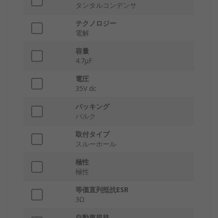
タンタルコンデンサ
テクノロジー
電解
容量
4.7μF
電圧
35V dc
パッキング
バルク
取付タイプ
スルーホール
極性
極性
等価直列抵抗ESR
3Ω
自動車規格