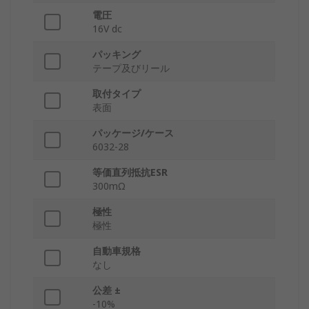
電圧
16V dc
パッキング
テープ及びリール
取付タイプ
表面
パッケージ/ケース
6032-28
等価直列抵抗ESR
300mΩ
極性
極性
自動車規格
なし
公差 ±
-10%