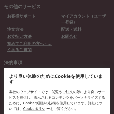
その他のサービス
お客様サポート
マイアカウント（ユーザ
ー登録)
注文方法
配送・送料
お支払い方法
お問合せ
初めてご利用の方へ・よ
くあるご質問
法的事項
プライバシーポリシー
ご利用規約
より良い体験のためにCookieを使用していま
クッキーポリシー
す
RSについて
当社のウェブサイトでは、閲覧やご注文の際により良いサー
ビスを提供し、表示されるコンテンツをパーソナライズする
会社概要
採用情報
ために、Cookieや類似の技術を使用しています。詳細につ
プレスリリース＆お知ら
コーポレートサイト
いては、
Cookieポリシ
ーをご覧ください。