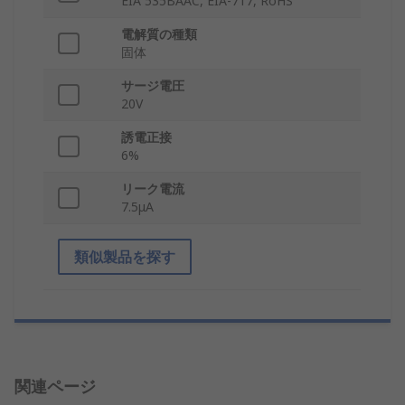
EIA 535BAAC, EIA-717, RoHS
電解質の種類
固体
サージ電圧
20V
誘電正接
6%
リーク電流
7.5μA
類似製品を探す
関連ページ