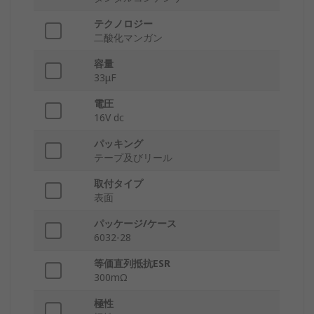
テクノロジー
二酸化マンガン
容量
33μF
電圧
16V dc
パッキング
テープ及びリール
取付タイプ
表面
パッケージ/ケース
6032-28
等価直列抵抗ESR
300mΩ
極性