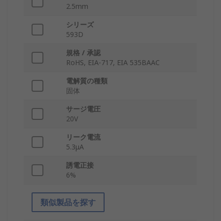
2.5mm
シリーズ
593D
規格 / 承認
RoHS, EIA-717, EIA 535BAAC
電解質の種類
固体
サージ電圧
20V
リーク電流
5.3μA
誘電正接
6%
類似製品を探す