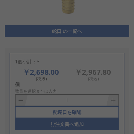
蛇口 の一覧へ
1個小計：*
￥2,698.00
￥2,967.80
(税抜)
(税込)
Add
個
to
数量を選択または入力
Basket
配達日を確認
注文書へ追加