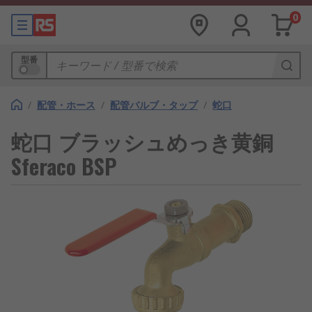
0
型番
/
配管・ホース
/
配管バルブ・タップ
/
蛇口
蛇口 ブラッシュめっき黄銅
Sferaco BSP