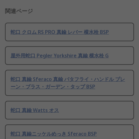
関連ページ
蛇口 クロム RS PRO 真鍮 レバー 横水栓 BSP
屋外用蛇口 Pegler Yorkshire 真鍮 横水栓 G
蛇口 真鍮 Sferaco 真鍮 バタフライ・ハンドル プレ
ーン・ブラス・ガーデン・タップ BSP
蛇口 真鍮 Watts オス
蛇口 真鍮ニッケルめっき Sferaco BSP