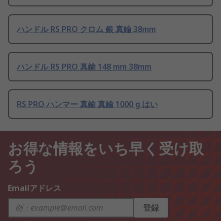
ハンドル RS PRO クロム 銀 真鍮 38mm
ハンドル RS PRO 真鍮 148 mm 38mm
RS PRO ハンマー 真鍮 真鍮 1000 g はい
お得な情報をいち早く受け取
ろう
Emailアドレス
登録