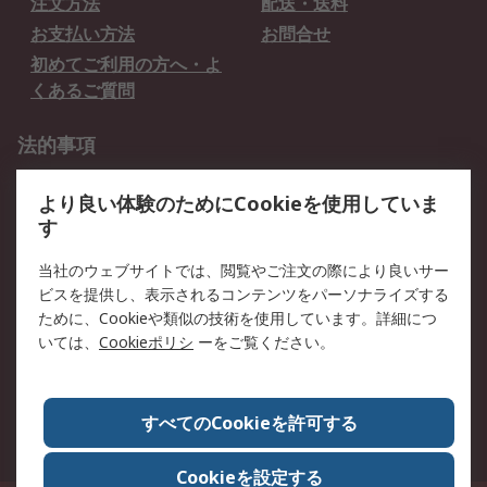
注文方法
配送・送料
お支払い方法
お問合せ
初めてご利用の方へ・よ
くあるご質問
法的事項
プライバシーポリシー
ご利用規約
より良い体験のためにCookieを使用していま
クッキーポリシー
す
RSについて
当社のウェブサイトでは、閲覧やご注文の際により良いサー
ビスを提供し、表示されるコンテンツをパーソナライズする
会社概要
採用情報
ために、Cookieや類似の技術を使用しています。詳細につ
プレスリリース＆お知ら
コーポレートサイト
いては、
Cookieポリシ
ーをご覧ください。
せ
全世界のRS
RSの歴史
すべてのCookieを許可する
ESGへの取り組み（英語）
認証について
Cookieを設定する