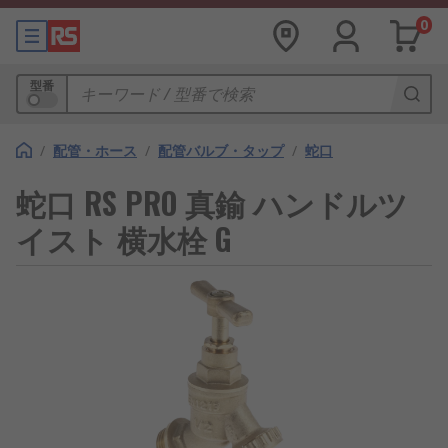
0
型番
/
配管・ホース
/
配管バルブ・タップ
/
蛇口
蛇口 RS PRO 真鍮 ハンドルツ
イスト 横水栓 G