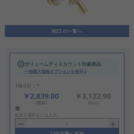
蛇口 の一覧へ
ボリュームディスカウント対象商品
一括購入価格オプションを表示
1個小計：*
￥2,839.00
￥3,122.90
(税抜)
(税込)
Add
個
to
数量を選択または入力
Basket
注文書へ追加