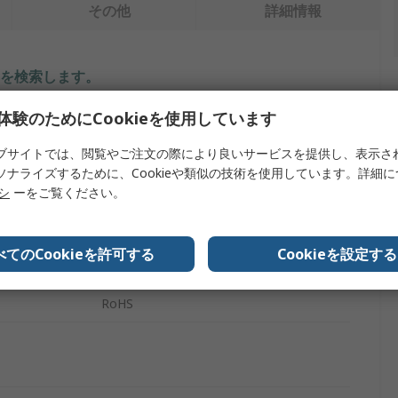
その他
詳細情報
を検索します。
体験のためにCookieを使用しています
内容
ブサイトでは、閲覧やご注文の際により良いサービスを提供し、表示さ
テレガートナー
ソナライズするために、Cookieや類似の技術を使用しています。詳細
リシ
ーをご覧ください。
コネクタアダプタ
銅ニッケル·鉛合金
べてのCookieを許可する
Cookieを設定する
質
ニッケルめっき上に金めっき
RoHS