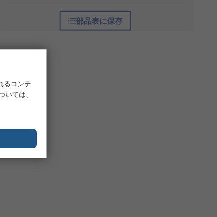
部品表に保存
れるコンテ
については、