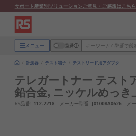
サポート
産業別ソリューション
ご意見・ご感想はこちら
メニュー
型番
/
計測器
/
テスト端子
/
テストリード用アダプタ
テレガートナー テストア
鉛合金, ニッケルめっ
RS品番
:
112-2218
メーカー型番
:
J01008A0626
メー