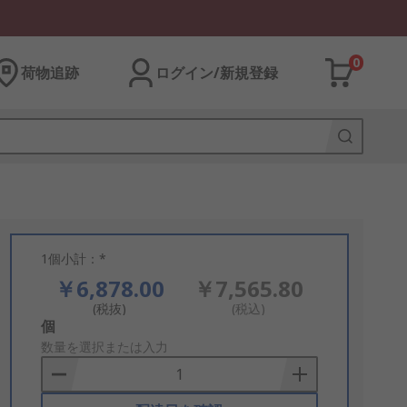
0
荷物追跡
ログイン/新規登録
1個小計：*
￥6,878.00
￥7,565.80
(税抜)
(税込)
Add
個
to
数量を選択または入力
Basket