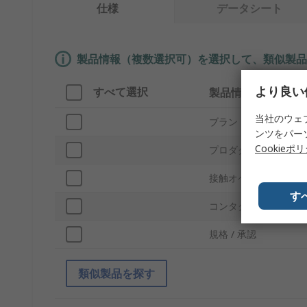
仕様
データシート
製品情報（複数選択可）を選択して、類似製品
より良い
すべて選択
製品情報
当社のウェ
ブランド
ンツをパー
Cookieポ
プロダクトタイプ
接触オペレーション
す
コンタクトポイント材
規格 / 承認
類似製品を探す