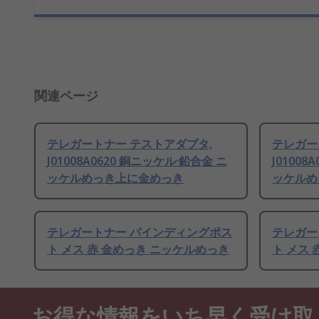
関連ページ
テレガートナー テストアダプタ,
テレガー
J01008A0620 銅ニッケル·鉛合金 ニ
J01008
ッケルめっき上に金めっき
ッケルめ
テレガートナー バインディングポス
テレガー
ト メス 赤 金めっき ニッケルめっき
ト メス
お得な情報をいち早く受け取