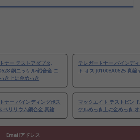
トナー テストアダプタ,
テレガートナー バインデ
A0628 銅ニッケル·鉛合金 ニ
ト オス J01008A0625 真鍮
っき上に金めっき
トナー バインディングポス
マックエイト テストピン, FX
 赤 ベリリウム銅合金 真鍮
ケルめっき上に金めっき オ
Emailアドレス