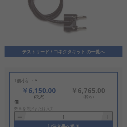
テストリード / コネクタキット の一覧へ
1個小計：*
￥6,150.00
￥6,765.00
(税抜)
(税込)
Add
個
to
数量を選択または入力
Basket
注文書へ追加