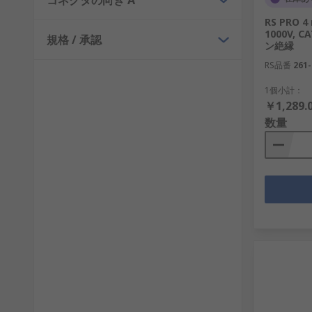
コネクタの向き A
RS PRO 
1000V, C
規格 / 承認
ン絶縁
RS品番
261-
1個小計：
￥1,289.
数量