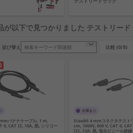
テストリードラック
類を用意しています。
LCRメータなどでDUTに接触させて、計測器に繋ぐ測定用のケー
 製品が以下で見つかりました テストリード
る基本的なリードとコネクタ部品がセットになったキットです。
ストリードを整理して保管するのに便利な方法です。
並び替え
検索キーワード関連順
比較 (0/8)
ールは、標準の長さよりも長いリードが必要な場合に最適です。
り
在庫あり
4 mmバナナケーブル, 1 m,
Staubli 4 mmコネクタテストリ
AT 0, CAT II, 10A, 黒, シリコー
cm, 1000V, 600 V, CAT 0, CAT
III, 32A, 黒, 塩化ビニール絶縁