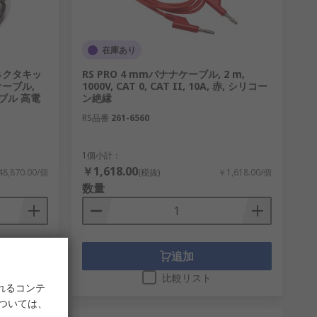
在庫あり
コネクタキッ
RS PRO 4 mmバナナケーブル, 2 m,
Xケーブル,
1000V, CAT 0, CAT II, 10A, 赤, シリコー
ーブル 高電
ン絶縁
RS品番
261-6560
1個小計：
￥1,618.00
8,870.00/個
(税抜)
￥1,618.00/個
数量
追加
比較リスト
れるコンテ
については、