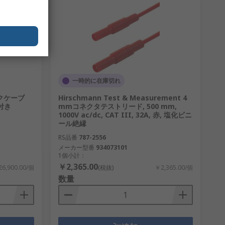
一時的に在庫切れ
ンクケーブ
Hirschmann Test & Measurement 4
付き
mmコネクタテストリード, 500 mm,
1000V ac/dc, CAT III, 32A, 赤, 塩化ビニ
ール絶縁
RS品番
787-2556
メーカー型番
934073101
1個小計：
￥2,365.00
6,900.00/個
(税抜)
￥2,365.00/個
数量