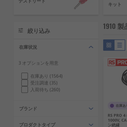
テストリード
キット
RSでは、次のようなさまざまなテストリード商品の種
テストリード
: デジタルマルチメータ(DMM)や
1910
テストリードキット
: 電子機器のテストで使用す
絞り込み
テストリードラック
: テストリードラックは、テ
テストリード延長リール
: テストリード延長リ
在庫状況
3 オプションを用意
在庫あり (1564)
受注調達 (35)
入荷待ち (260)
在庫あ
ブランド
RS PRO 
1000V, C
プロダクトタイプ
ン絶縁