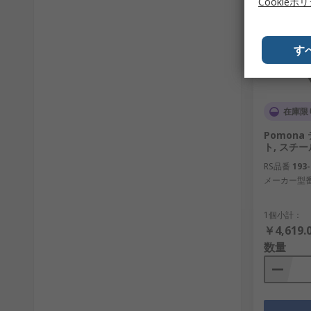
Cookieポ
す
在庫限
Pomona
ト, スチー
RS品番
193-
メーカー型
1個小計：
￥4,619.
数量