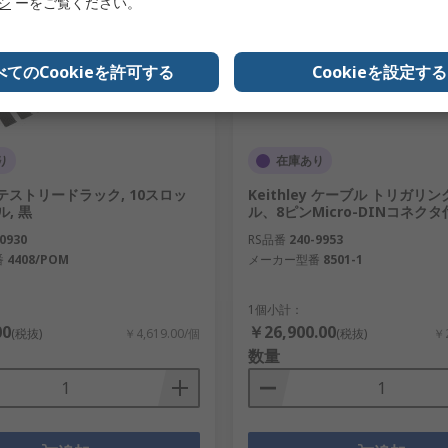
リシ
ーをご覧ください。
べてのCookieを許可する
Cookieを設定する
り
在庫あり
 テストリードラック, 10スロッ
Keithley ケーブル トリガリ
ル, 黒
ル、8ピンMicro-DINコネクタ
0930
RS品番
240-9953
番
4408/POM
メーカー型番
8501-1
1個小計：
00
￥26,900.00
(税抜)
￥4,619.00/個
(税抜)
￥2
数量