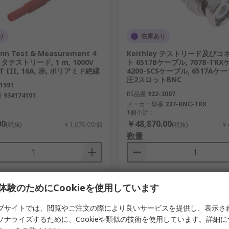
り
在庫あり
nn Test & Measurement 4
Keithley テストリード及び
テストリード, 1 m, 1000V
ト 6517Bケーブル, 7078-TR
AT III, 16A, 赤, ポリアミド絶縁
4200-SCSケーブル, 6517Aケ
圧2スロットBNC
1591
RS品番
922-3007
番
934174101
メーカー型番
237-BNC-TRX
1個小計：
00
￥48,870.00
(税抜)
￥1,676.00/個
(税抜)
￥4
数量
追加
追加
体験のためにCookieを使用しています
比較リスト
比較リスト
ブサイトでは、閲覧やご注文の際により良いサービスを提供し、表示さ
ソナライズするために、Cookieや類似の技術を使用しています。詳細