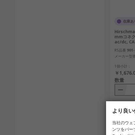
在庫あ
Hirschma
mmコネクタ
ac/dc, C
RS品番
901-
メーカー型
1個小計：
￥1,676.
数量
より良い
当社のウェ
ンツをパー