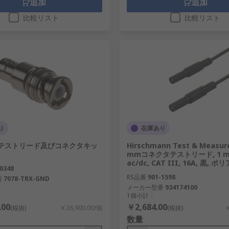
追加
追加
比較リスト
比較リスト
り
在庫あり
ey テストリード及びコネクタキッ
Hirschmann Test & Measur
mmコネクタテストリード, 1 m, 
ac/dc, CAT III, 16A, 黒,
0348
RS品番
901-1598
番
7078-TRX-GND
メーカー型番
934174100
1個小計：
.00
￥2,684.00
(税抜)
￥26,900.00/個
(税抜)
￥
数量