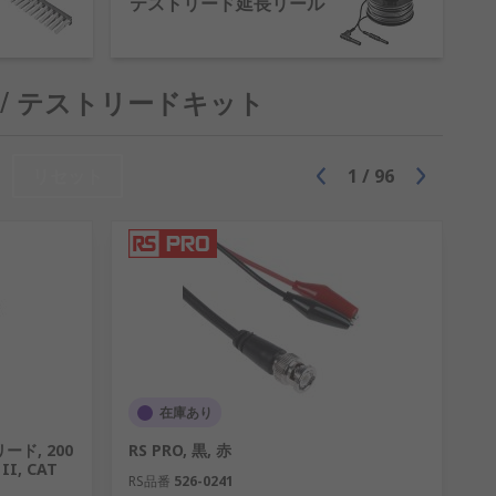
テストリード延長リール
ブルです。
 / テストリードキット
リセット
1
/
96
在庫あり
ード, 200
RS PRO, 黒, 赤
 II, CAT
RS品番
526-0241