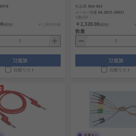
6518
RS品番
564-454
メーカー型番
66.2015-20021
1個小計：
00
￥2,328.00
(税抜)
￥1,289.00/個
(税抜)
￥
数量
追加
追加
比較リスト
比較リスト
り
在庫あり