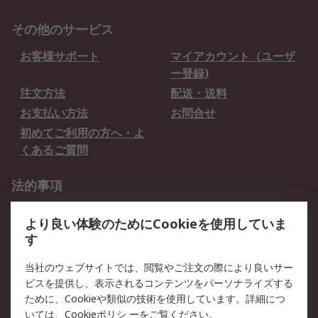
その他のサービス
お客様サポート
マイアカウント（ユーザ
ー登録)
注文方法
配送・送料
お支払い方法
お問合せ
初めてご利用の方へ・よ
くあるご質問
法的事項
プライバシーポリシー
ご利用規約
より良い体験のためにCookieを使用していま
クッキーポリシー
す
RSについて
当社のウェブサイトでは、閲覧やご注文の際により良いサー
ビスを提供し、表示されるコンテンツをパーソナライズする
会社概要
採用情報
ために、Cookieや類似の技術を使用しています。詳細につ
プレスリリース＆お知ら
コーポレートサイト
いては、
Cookieポリシ
ーをご覧ください。