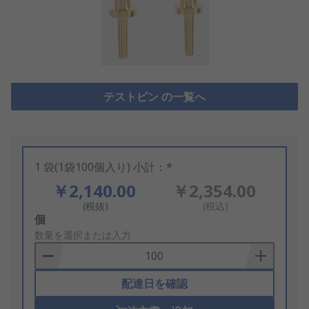
テストピン の一覧へ
1 袋(1袋100個入り) 小計：*
￥2,140.00
￥2,354.00
(税抜)
(税込)
Add
個
to
数量を選択または入力
Basket
配達日を確認