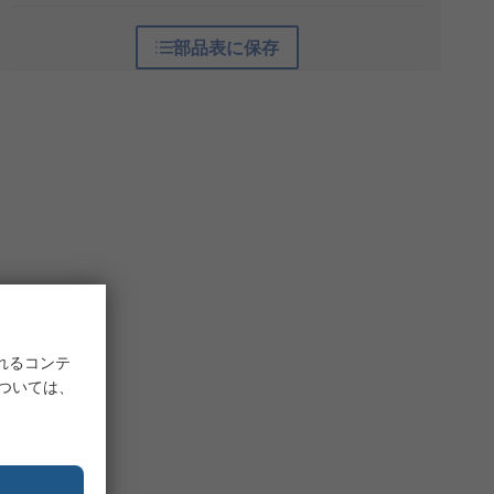
部品表に保存
れるコンテ
については、