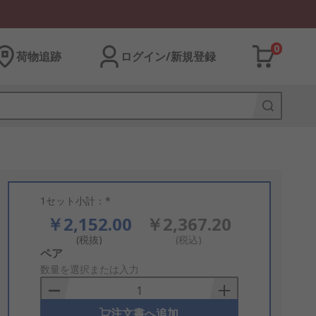
0
荷物追跡
ログイン/新規登録
1セット小計：*
￥2,152.00
￥2,367.20
(税抜)
(税込)
Add
ペア
to
数量を選択または入力
Basket
注文書へ追加