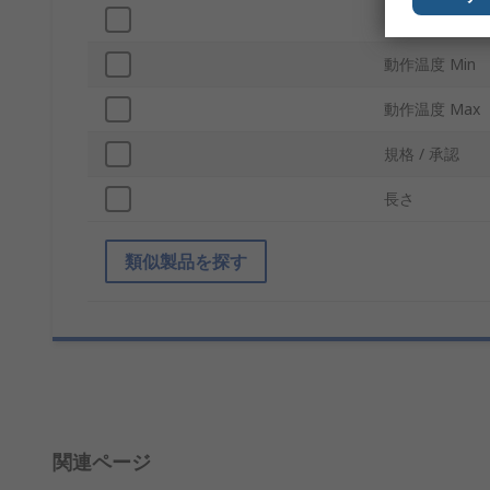
プローブソケ
動作温度 Min
動作温度 Max
規格 / 承認
長さ
類似製品を探す
関連ページ