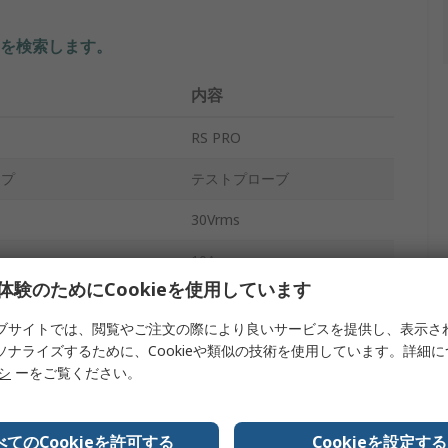
を検索します。
内容
RS PRO
イプ
テストプローブ
30Vrms
10A
体験のためにCookieを使用しています
黒, 赤
ブサイトでは、閲覧やご注文の際により良いサービスを提供し、表示さ
プタイプ
ニードル
ソナライズするために、Cookieや類似の技術を使用しています。詳細
リシ
ーをご覧ください。
1 mm
スチール
べてのCookieを許可する
Cookieを設定する