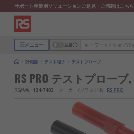
サポート
産業別ソリューション
ご意見・ご感想はこちら
メニュー
型番
/
計測器
/
テスト端子
/
テストプローブ
RS PRO テストプローブ, ニ
RS品番
:
124-7403
メーカー/ブランド名
:
RS PRO