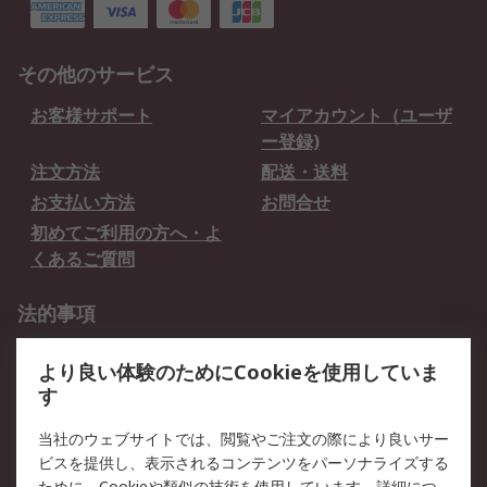
その他のサービス
お客様サポート
マイアカウント（ユーザ
ー登録)
注文方法
配送・送料
お支払い方法
お問合せ
初めてご利用の方へ・よ
くあるご質問
法的事項
プライバシーポリシー
ご利用規約
より良い体験のためにCookieを使用していま
クッキーポリシー
す
RSについて
当社のウェブサイトでは、閲覧やご注文の際により良いサー
ビスを提供し、表示されるコンテンツをパーソナライズする
会社概要
採用情報
ために、Cookieや類似の技術を使用しています。詳細につ