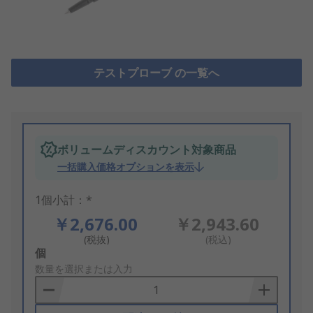
テストプローブ の一覧へ
ボリュームディスカウント対象商品
一括購入価格オプションを表示
1個小計：*
￥2,676.00
￥2,943.60
(税抜)
(税込)
Add
個
to
数量を選択または入力
Basket