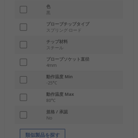
色
黒
プローブチップタイプ
スプリング·ロード
チップ材料
スチール
プローブソケット直径
4mm
動作温度 Min
-25°C
動作温度 Max
80°C
規格 / 承認
No
類似製品を探す