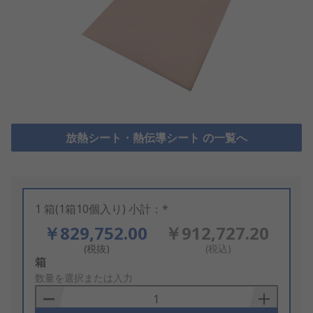
放熱シート・熱伝導シート の一覧へ
1 箱(1箱10個入り) 小計：*
￥829,752.00
￥912,727.20
(税抜)
(税込)
Add
箱
to
数量を選択または入力
Basket