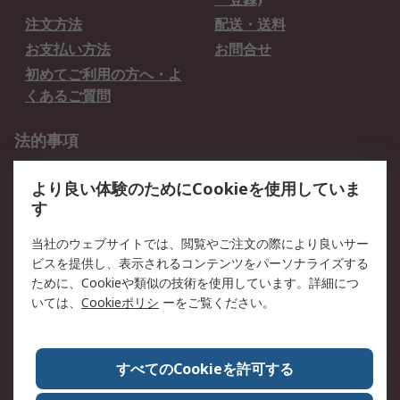
注文方法
配送・送料
お支払い方法
お問合せ
初めてご利用の方へ・よ
くあるご質問
法的事項
プライバシーポリシー
ご利用規約
より良い体験のためにCookieを使用していま
クッキーポリシー
す
RSについて
当社のウェブサイトでは、閲覧やご注文の際により良いサー
ビスを提供し、表示されるコンテンツをパーソナライズする
会社概要
採用情報
ために、Cookieや類似の技術を使用しています。詳細につ
プレスリリース＆お知ら
コーポレートサイト
いては、
Cookieポリシ
ーをご覧ください。
せ
全世界のRS
RSの歴史
すべてのCookieを許可する
ESGへの取り組み（英語）
認証について