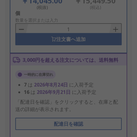
￥14,045.00
￥15,449.50
(税抜)
(税込)
Add
個
to
数量を選択または入力
Basket
注文書へ追加
3,000円を超える注文については、送料無料
一時的に在庫切れ
7
は
2026年8月24日
に入荷予定
16
は
2026年9月21日
に入荷予定
「配達日を確認」をクリックすると、在庫と配
送の詳細が表示されます。
配達日を確認