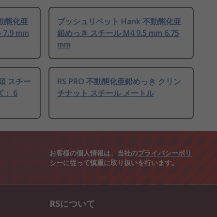
不動態化亜
ブッシュリベット Hank 不動態化亜
.9 mm
鉛めっき スチール M4 9.5 mm 6.75
mm
 皿頭 スチー
RS PRO 不動態化亜鉛めっき クリン
ズ： 6
チナット スチール メートル
お客様の個人情報は、当社の
プライバシーポリ
シー
に従って慎重に取り扱いを行います。
RSについて