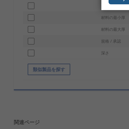
仕上げ
材料の最小厚
材料の最大厚
規格 / 承認
深さ
類似製品を探す
関連ページ