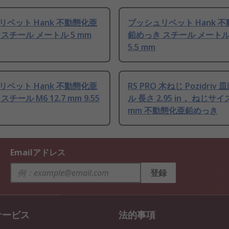
リベット Hank 不動態化亜
ブッシュリベット Hank 
スチール メートル 5 mm
鉛めっき スチール メートル 7
5.5 mm
リベット Hank 不動態化亜
RS PRO 木ねじ Pozidriv
チール M6 12.7 mm 9.55
ル 長さ 2.95 in， ねじサイ
mm 不動態化亜鉛めっき
Emailアドレス
登録
サービス
法的事項