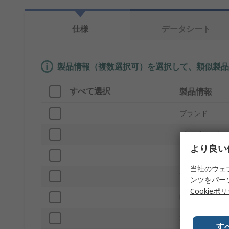
仕様
データシート
製品情報（複数選択可）を選択して、類似製品
すべて選択
製品情報
ブランド
プロダクトタ
より良い
ねじ
当社のウェ
下穴径
ンツをパー
Cookieポ
呼び径
材質
す