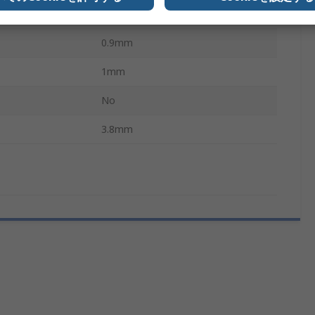
不動態化亜鉛めっき
0.9mm
1mm
No
3.8mm