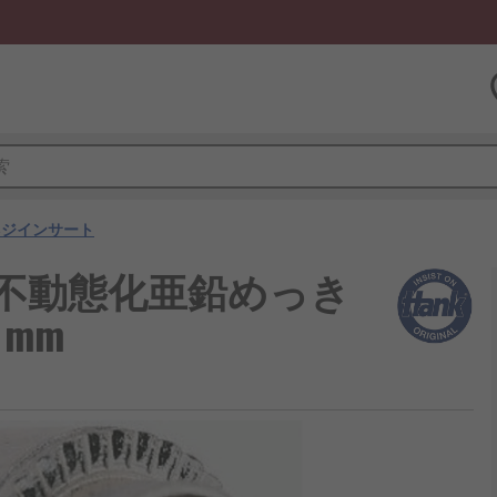
ネジインサート
k 不動態化亜鉛めっき
 mm