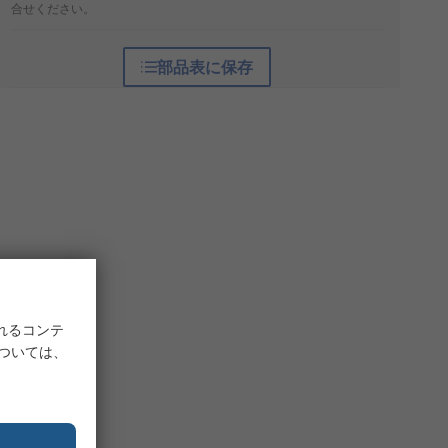
合せください。
部品表に保存
れるコンテ
については、