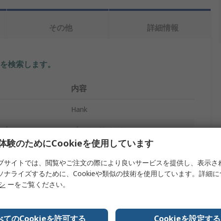
その他
詳細情報
を検索します。
内容
Hank
イプ
ブッシュリベット
体験のためにCookieを使用しています
M5
ブサイトでは、閲覧やご注文の際により良いサービスを提供し、表示さ
7.95mm
ソナライズするために、Cookieや類似の技術を使用しています。詳細
リシ
ーをご覧ください。
11.1mm
スチール
べてのCookieを許可する
Cookieを設定する