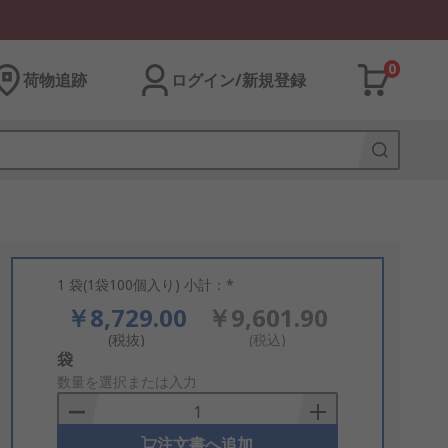
0
荷物追跡
ログイン/新規登録
1 袋(1袋100個入り) 小計：*
￥8,729.00
￥9,601.90
(税抜)
(税込)
Add
袋
to
数量を選択または入力
Basket
注文書へ追加