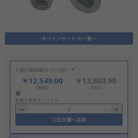
ネジインサート の一覧へ
1 袋(1袋50個入り) 小計：*
￥12,549.00
￥13,803.90
(税抜)
(税込)
Add
袋
to
数量を選択または入力
Basket
注文書へ追加