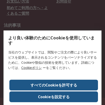
お支払い方法
お問合せ
初めてご利用の方へ・よ
くあるご質問
法的事項
プライバシーポリシー
ご利用規約
より良い体験のためにCookieを使用していま
クッキーポリシー
す
RSについて
当社のウェブサイトでは、閲覧やご注文の際により良いサー
ビスを提供し、表示されるコンテンツをパーソナライズする
会社概要
採用情報
ために、Cookieや類似の技術を使用しています。詳細につ
プレスリリース＆お知ら
コーポレートサイト
いては、
Cookieポリシ
ーをご覧ください。
せ
全世界のRS
RSの歴史
すべてのCookieを許可する
ESGへの取り組み（英語）
認証について
Cookieを設定する
〒240-0005 神奈川県横浜市保土ヶ谷区神戸町134番地 横浜ビジネスパーク ウ