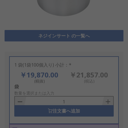
ネジインサート の一覧へ
1 袋(1袋100個入り) 小計：*
￥19,870.00
￥21,857.00
(税抜)
(税込)
Add
袋
to
数量を選択または入力
Basket
注文書へ追加