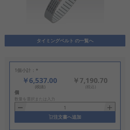
タイミングベルト の一覧へ
1個小計：*
￥6,537.00
￥7,190.70
(税抜)
(税込)
Add
個
to
数量を選択または入力
Basket
注文書へ追加