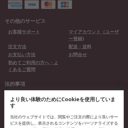
その他のサービス
お客様サポート
マイアカウント（ユーザ
ー登録)
注文方法
配送・送料
お支払い方法
お問合せ
初めてご利用の方へ・よ
くあるご質問
法的事項
プライバシーポリシー
ご利用規約
より良い体験のためにCookieを使用していま
クッキーポリシー
す
RSについて
当社のウェブサイトでは、閲覧やご注文の際により良いサー
ビスを提供し、表示されるコンテンツをパーソナライズする
会社概要
採用情報