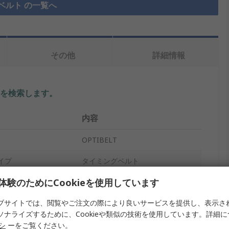
ベルト の一覧へ
その他
詳細情報
を検索します。
内容
OPTIBELT
イプ
タイミングベルト
体験のためにCookieを使用しています
T10
ブサイトでは、閲覧やご注文の際により良いサービスを提供し、表示さ
10mm
ソナライズするために、Cookieや類似の技術を使用しています。詳細
50
リシ
ーをご覧ください。