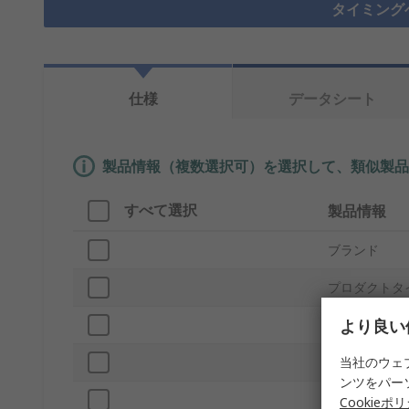
タイミング
仕様
データシート
製品情報（複数選択可）を選択して、類似製品
すべて選択
製品情報
ブランド
プロダクトタ
より良い
ベルト部
当社のウェ
ピッチ
ンツをパー
歯の数
Cookieポ