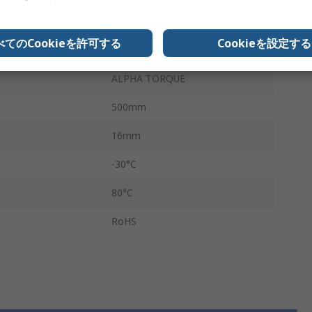
ポリウレタン
べてのCookieを許可する
Cookieを設定する
ル
スチール
ALPHA TORQUE
500mm
16mm
-30°C
80°C
RoHS