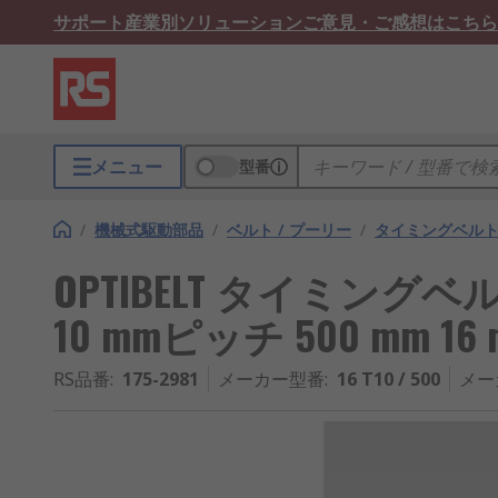
サポート
産業別ソリューション
ご意見・ご感想はこちら
メニュー
型番
/
機械式駆動部品
/
ベルト / プーリー
/
タイミングベル
OPTIBELT タイミングベルト 1
10 mmピッチ 500 mm 16
RS品番
:
175-2981
メーカー型番
:
16 T10 / 500
メー