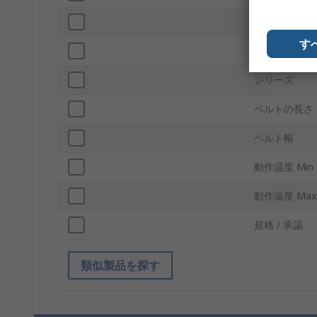
材質
す
コードスタイ
シリーズ
ベルトの長さ
ベルト幅
動作温度 Min
動作温度 Max
規格 / 承認
類似製品を探す