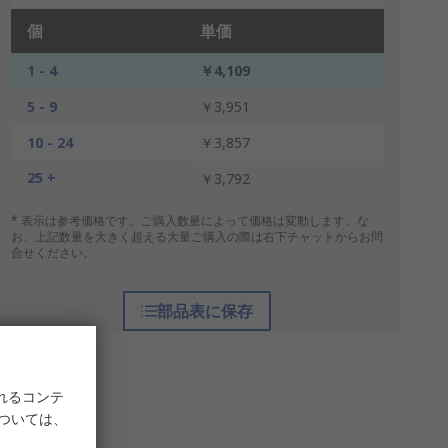
個
単価
1 - 4
￥4,109
5 - 9
￥3,951
10 - 24
￥3,857
25 +
￥3,792
* 表示は参考価格です。ご購入数量によって価格は変動します。な
お、上記数量を大きく超える大量ご購入の際は右下チャットからお問
合せください。
部品表に保存
れるコンテ
については、