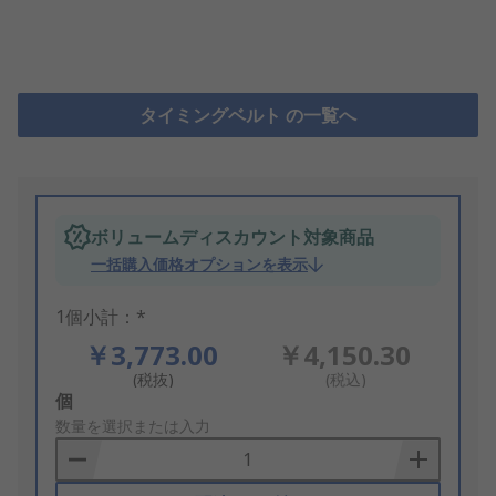
タイミングベルト の一覧へ
ボリュームディスカウント対象商品
一括購入価格オプションを表示
1個小計：*
￥3,773.00
￥4,150.30
(税抜)
(税込)
Add
個
to
数量を選択または入力
Basket