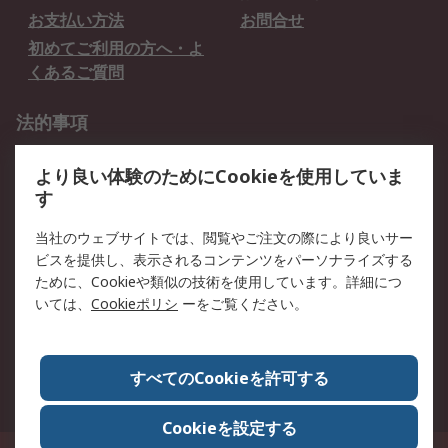
お支払い方法
お問合せ
初めてご利用の方へ・よ
くあるご質問
法的事項
プライバシーポリシー
ご利用規約
より良い体験のためにCookieを使用していま
クッキーポリシー
す
RSについて
当社のウェブサイトでは、閲覧やご注文の際により良いサー
ビスを提供し、表示されるコンテンツをパーソナライズする
会社概要
採用情報
ために、Cookieや類似の技術を使用しています。詳細につ
プレスリリース＆お知ら
コーポレートサイト
いては、
Cookieポリシ
ーをご覧ください。
せ
全世界のRS
RSの歴史
すべてのCookieを許可する
ESGへの取り組み（英語）
認証について
Cookieを設定する