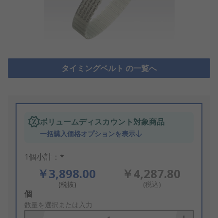
タイミングベルト の一覧へ
ボリュームディスカウント対象商品
一括購入価格オプションを表示
1個小計：*
￥3,898.00
￥4,287.80
(税抜)
(税込)
Add
個
to
数量を選択または入力
Basket