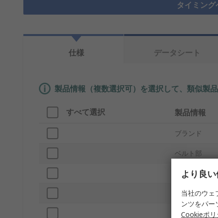
タイミング
仕様
データシート
製品情報（複数選択可）を選択して、類似製品
すべて選択
製品情報
ブランド
ベルト部
より良い
プロダクトタ
当社のウェ
ピッチ
ンツをパー
歯の数
Cookieポ