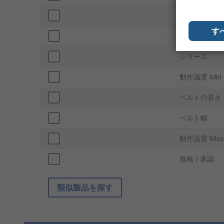
材質
す
コードスタイ
シリーズ
動作温度 Min
ベルトの長さ
ベルト幅
動作温度 Max
規格 / 承認
類似製品を探す