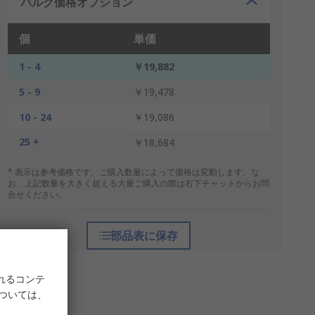
バルク価格オプション
個
単価
1 - 4
￥19,882
5 - 9
￥19,478
10 - 24
￥19,086
25 +
￥18,684
* 表示は参考価格です。ご購入数量によって価格は変動します。な
お、上記数量を大きく超える大量ご購入の際は右下チャットからお問
合せください。
部品表に保存
れるコンテ
については、