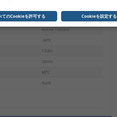
ポリウレタン
べてのCookieを許可する
Cookieを設定する
ル
スチール
ALPHA TORQUE
-30°C
1.32m
32mm
80°C
RoHS