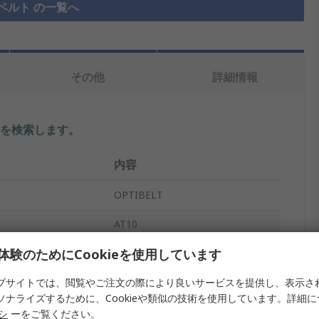
ベルト の一覧へ
その他
詳細情報
を検索します。
内容
OPTIBELT
AT10
体験のためにCookieを使用しています
イプ
タイミングベルト
ブサイトでは、閲覧やご注文の際により良いサービスを提供し、表示さ
10mm
ソナライズするために、Cookieや類似の技術を使用しています。詳細
132
リシ
ーをご覧ください。