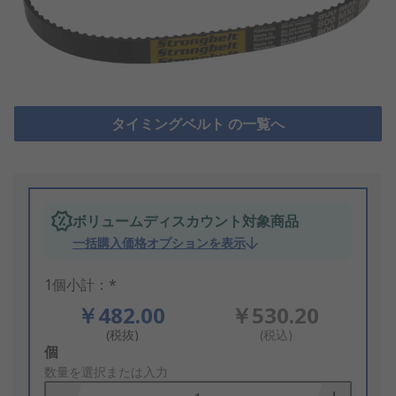
タイミングベルト の一覧へ
ボリュームディスカウント対象商品
一括購入価格オプションを表示
1個小計：*
￥482.00
￥530.20
(税抜)
(税込)
Add
個
to
数量を選択または入力
Basket