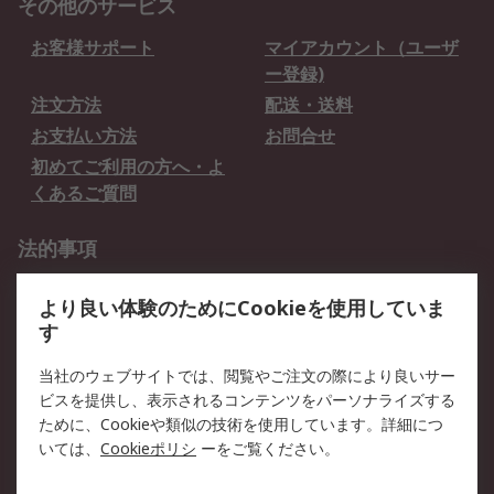
その他のサービス
お客様サポート
マイアカウント（ユーザ
ー登録)
注文方法
配送・送料
お支払い方法
お問合せ
初めてご利用の方へ・よ
くあるご質問
法的事項
プライバシーポリシー
ご利用規約
より良い体験のためにCookieを使用していま
クッキーポリシー
す
RSについて
当社のウェブサイトでは、閲覧やご注文の際により良いサー
ビスを提供し、表示されるコンテンツをパーソナライズする
会社概要
採用情報
ために、Cookieや類似の技術を使用しています。詳細につ
プレスリリース＆お知ら
コーポレートサイト
いては、
Cookieポリシ
ーをご覧ください。
せ