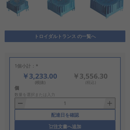
トロイダルトランス の一覧へ
1個小計：*
￥3,233.00
￥3,556.30
(税抜)
(税込)
Add
個
to
数量を選択または入力
Basket
配達日を確認
注文書へ追加