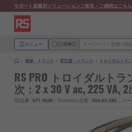
サポート
産業別ソリューション
ご意見・ご感想はこちら
メニュー
型番
/
電源・トランス
/
変圧器・トランス
/
トロイダルトラ
RS PRO トロイダルトランス,
次：2 x 30 V ac, 225 VA,
RS品番
:
671-9040
Distrelec 品番
:
304-03-386
メー