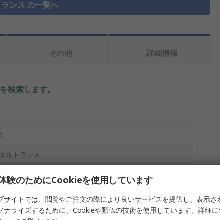
ランス の一覧へ
その他
詳細情報
を検索します。
O
ダルトランス
ac
体験のためにCookieを使用しています
 V ac
ブサイトでは、閲覧やご注文の際により良いサービスを提供し、表示さ
ソナライズするために、Cookieや類似の技術を使用しています。詳細