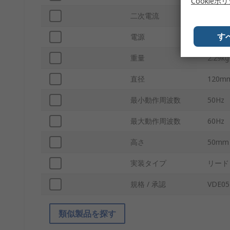
Cookieポ
二次電流
1.040
す
電源
225VA
重量
2.29kg
直径
120m
最小動作周波数
50Hz
最大動作周波数
60Hz
高さ
50mm
実装タイプ
リード
規格 / 承認
VDE057
類似製品を探す