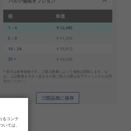
バルク価格オプション
個
単価
1 - 4
￥12,685
5 - 9
￥11,416
10 - 24
￥10,912
25 +
￥10,530
* 表示は参考価格です。ご購入数量によって価格は変動します。な
お、上記数量を大きく超える大量ご購入の際は右下チャットからお問
合せください。
部品表に保存
れるコンテ
については、