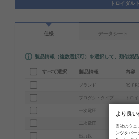
トロイダルト
仕様
データシート
製品情報（複数選択可）を選択して、類似製品
すべて選択
製品情報
内容
ブランド
RS PR
プロダクトタイプ
トロイ
一次電圧
230 V 
より良い
二次電圧
2 x 30
当社のウェ
ンツをパー
出力数
2