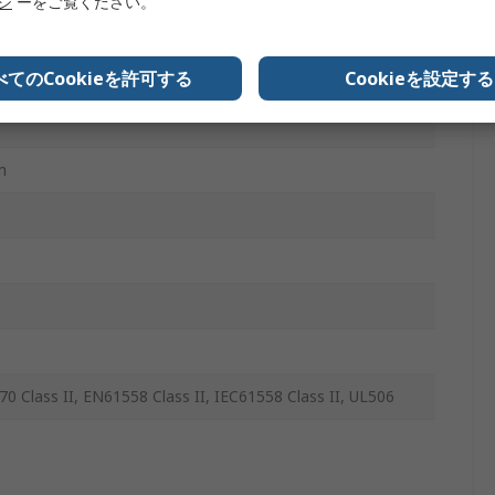
リシ
ーをご覧ください。
8A
べてのCookieを許可する
Cookieを設定する
m
0 Class II, EN61558 Class II, IEC61558 Class II, UL506