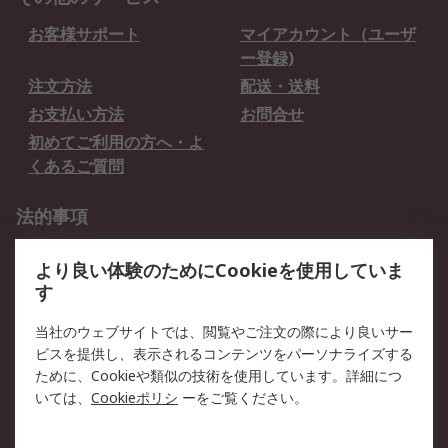
お客様サポート
マイアカウント（ユーザ
ー登録)
注文方法
配送・送料
お支払い方法
お問合せ
初めてご利用の方へ・よ
くあるご質問
法的事項
プライバシーポリシー
ご利用規約
より良い体験のためにCookieを使用していま
クッキーポリシー
す
RSについて
当社のウェブサイトでは、閲覧やご注文の際により良いサー
ビスを提供し、表示されるコンテンツをパーソナライズする
会社概要
採用情報
ために、Cookieや類似の技術を使用しています。詳細につ
プレスリリース＆お知ら
コーポレートサイト
いては、
Cookieポリシ
ーをご覧ください。
せ