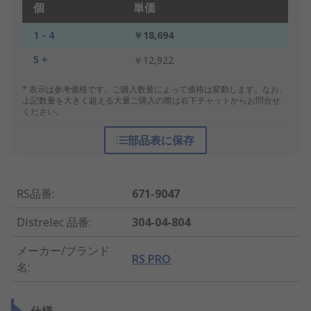
個
単価
1 - 4
￥18,694
5 +
￥12,922
* 表示は参考価格です。ご購入数量によって価格は変動します。なお、
上記数量を大きく超える大量ご購入の際は右下チャットからお問合せ
ください。
部品表に保存
RS品番
:
671-9047
Distrelec 品番
:
304-04-804
メーカー/ブランド
RS PRO
名
: