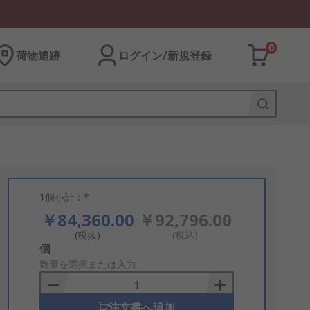
0
荷物追跡
ログイン/新規登録
1個小計：*
￥84,360.00
￥92,796.00
(税抜)
(税込)
Add
個
to
数量を選択または入力
Basket
注文書へ追加