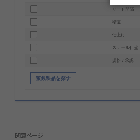
リード間隔
精度
仕上げ
スケール目盛
規格 / 承認
類似製品を探す
関連ページ