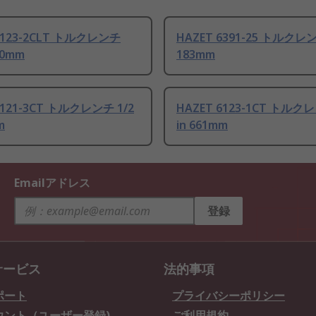
5123-2CLT トルクレンチ
HAZET 6391-25 トルクレンチ
660mm
183mm
5121-3CT トルクレンチ 1/2
HAZET 6123-1CT トルクレ
m
in 661mm
Emailアドレス
登録
サービス
法的事項
ポート
プライバシーポリシー
ウント（ユーザー登録)
ご利用規約