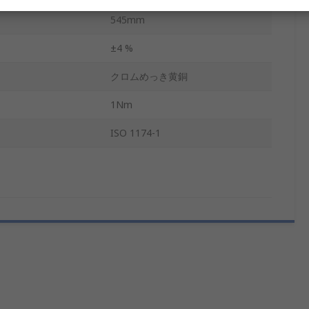
545mm
±4 %
クロムめっき黄銅
1Nm
ISO 1174-1