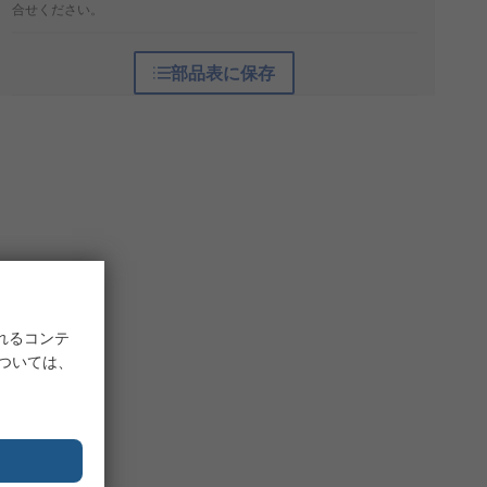
合せください。
部品表に保存
れるコンテ
については、