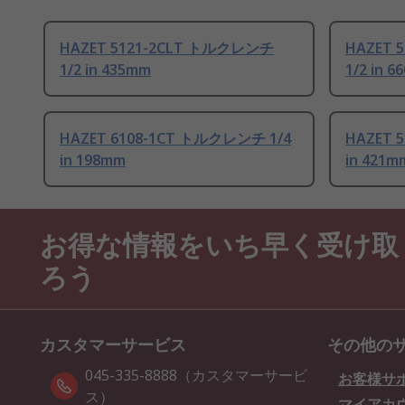
HAZET 5121-2CLT トルクレンチ
HAZET 
1/2 in 435mm
1/2 in 
HAZET 6108-1CT トルクレンチ 1/4
HAZET 
in 198mm
in 421m
お得な情報をいち早く受け取
ろう
カスタマーサービス
その他の
045-335-8888（カスタマーサービ
お客様サ
ス）
マイアカ