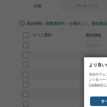
仕様
データシート
製品情報（複数選択可）を選択して、類似製品
すべて選択
製品情報
ブランド
サブタイプ
より良い
プロダクトタ
当社のウェ
トルク範囲
ンツをパー
ドライブ形状
Cookieポ
ドライブサイ
す
モデル番号