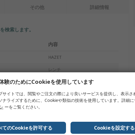
その他
詳細情報
を検索します。
内容
HAZET
レンチ
体験のためにCookieを使用しています
イプ
トルクレンチ
ブサイトでは、閲覧やご注文の際により良いサービスを提供し、表示さ
40 to 200 Nm
ソナライズするために、Cookieや類似の技術を使用しています。詳細
角型
リシ
ーをご覧ください。
ズ
1/2 in
べてのCookieを許可する
Cookieを設定する
5122-2CLT