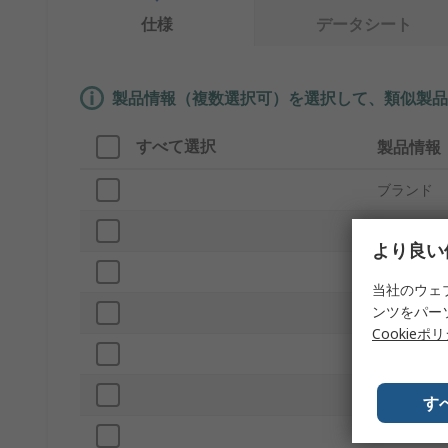
仕様
データシート
製品情報（複数選択可）を選択して、類似製品
すべて選択
製品情報
ブランド
サブタイプ
より良い
プロダクト
当社のウェ
ンツをパー
トルク範囲
Cookieポ
ドライブ形
ドライブサ
す
モデル番号