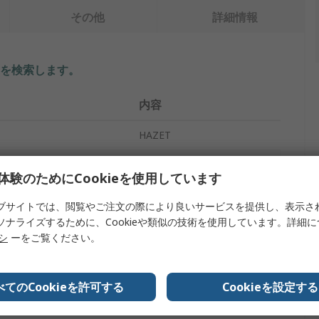
その他
詳細情報
を検索します。
内容
HAZET
レンチ
体験のためにCookieを使用しています
タイプ
トルクレンチ
ブサイトでは、閲覧やご注文の際により良いサービスを提供し、表示さ
ソナライズするために、Cookieや類似の技術を使用しています。詳細
1 to 6 Nm
リシ
ーをご覧ください。
状
角型
イズ
1/4 in
べてのCookieを許可する
Cookieを設定する
6106-1CT