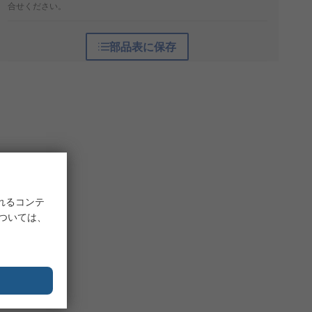
合せください。
部品表に保存
れるコンテ
については、