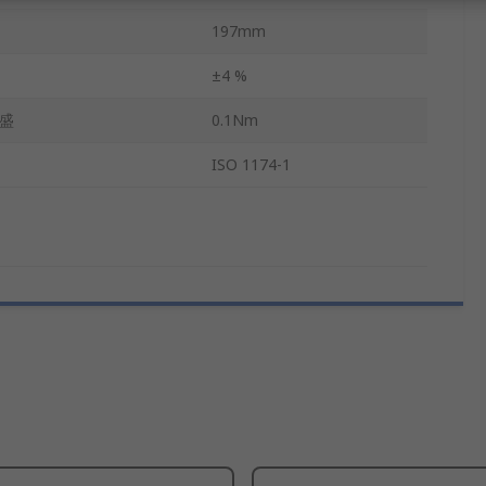
197mm
±4 %
盛
0.1Nm
ISO 1174-1