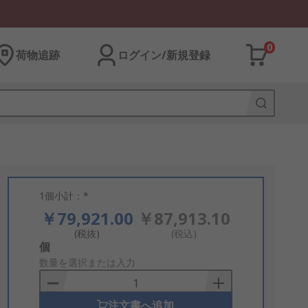
0
荷物追跡
ログイン/新規登録
1個小計：*
￥79,921.00
￥87,913.10
(税抜)
(税込)
Add
個
to
数量を選択または入力
Basket
注文書へ追加