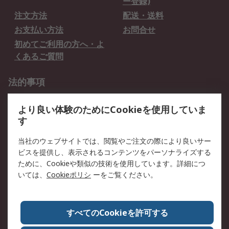
ー登録)
注文方法
配送・送料
お支払い方法
お問合せ
初めてご利用の方へ・よ
くあるご質問
法的事項
プライバシーポリシー
ご利用規約
より良い体験のためにCookieを使用していま
クッキーポリシー
す
RSについて
当社のウェブサイトでは、閲覧やご注文の際により良いサー
ビスを提供し、表示されるコンテンツをパーソナライズする
会社概要
採用情報
ために、Cookieや類似の技術を使用しています。詳細につ
プレスリリース＆お知ら
コーポレートサイト
いては、
Cookieポリシ
ーをご覧ください。
せ
全世界のRS
RSの歴史
すべてのCookieを許可する
ESGへの取り組み（英語）
認証について