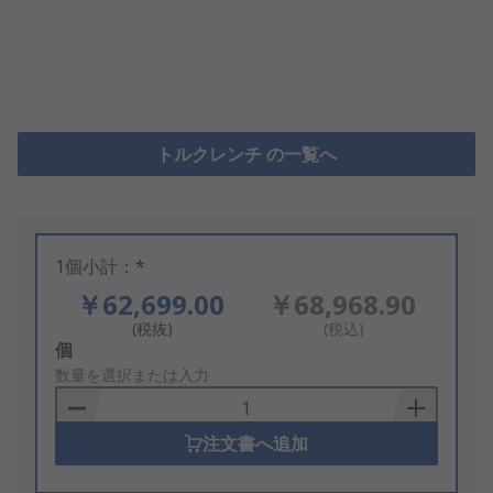
トルクレンチ の一覧へ
1個小計：*
￥62,699.00
￥68,968.90
(税抜)
(税込)
Add
個
to
数量を選択または入力
Basket
注文書へ追加