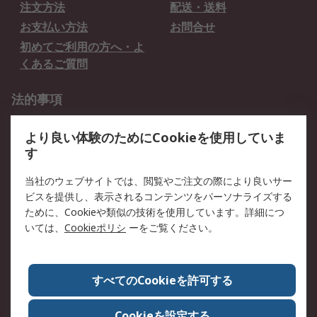
注文方法
配送・送料
お支払い方法
お問合せ
初めてご利用の方へ・よ
くあるご質問
法的事項
プライバシーポリシー
ご利用規約
より良い体験のためにCookieを使用していま
クッキーポリシー
す
RSについて
当社のウェブサイトでは、閲覧やご注文の際により良いサー
ビスを提供し、表示されるコンテンツをパーソナライズする
会社概要
採用情報
ために、Cookieや類似の技術を使用しています。詳細につ
プレスリリース＆お知ら
コーポレートサイト
いては、
Cookieポリシ
ーをご覧ください。
せ
全世界のRS
RSの歴史
すべてのCookieを許可する
ESGへの取り組み（英語）
認証について
Cookieを設定する