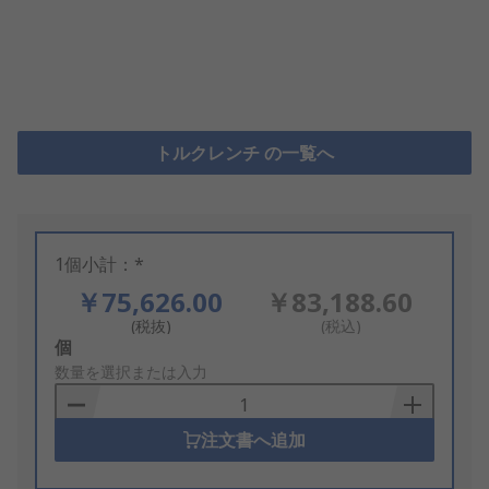
トルクレンチ の一覧へ
1個小計：*
￥75,626.00
￥83,188.60
(税抜)
(税込)
Add
個
to
数量を選択または入力
Basket
注文書へ追加