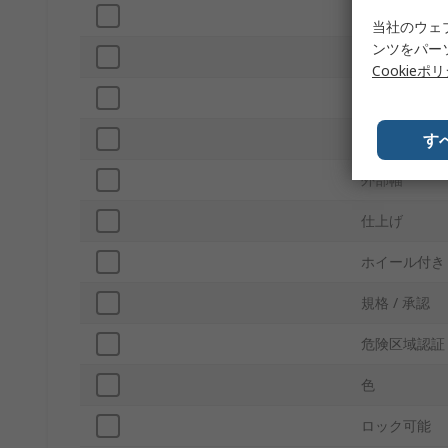
内部深さ
当社のウェ
ンツをパー
防水
Cookieポ
外部高さ
す
外形の奥行き
外部幅
仕上げ
ホイール付き
規格 / 承認
危険区域認証
色
ロック可能