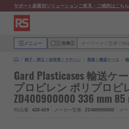
サポート
産業別ソリューション
ご意見・ご感想はこちら
メニュー
型番
/
梯子・脚立 / 保管庫 / マテハン
/
運搬 / 機器ケース
/
Gard Plasticases 輸
プロピレン ポリプロピ
ZD400900000 336 mm 85
RS品番
:
428-659
メーカー型番
:
ZD400900000
メー