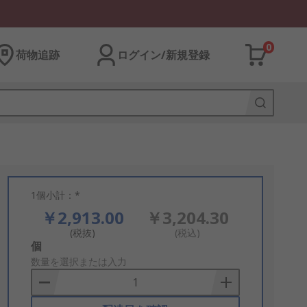
0
荷物追跡
ログイン/新規登録
1個小計：*
￥2,913.00
￥3,204.30
(税抜)
(税込)
Add
個
to
数量を選択または入力
Basket