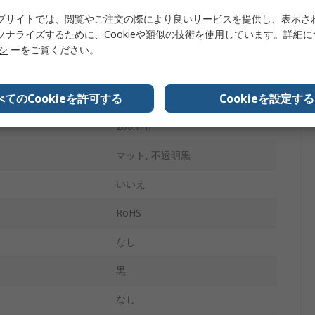
326mm
ブサイトでは、閲覧やご注文の際により良いサービスを提供し、表示さ
ソナライズするために、Cookieや類似の技術を使用しています。詳細
はい
リシ
ーをご覧ください。
85mm
べてのCookieを許可する
Cookieを設定する
336mm
266mm
マット, 不透明黒
いいえ
RoHS
なし
黒
なし