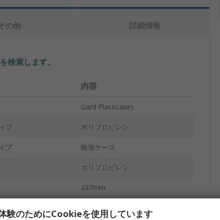
その他
詳細情報
を検索します。
内容
Gard Plasticases
イプ
ポリプロピレン
イプ
輸送ケース
ポリプロピレン
237mm
COF
体験のためにCookieを使用しています