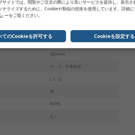
ブサイトでは、閲覧やご注文の際により良いサービスを提供し、表示さ
525mm
ソナライズするために、Cookieや類似の技術を使用しています。詳細
リシ
ーをご覧ください。
178mm
はい
べてのCookieを許可する
Cookieを設定する
550mm
465mm
マット, 不透明黒
いいえ
黒
RoHS
なし