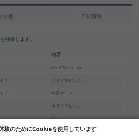
その他
詳細情報
を検索します。
内容
Gard Plasticases
イプ
ポリプロピレン
イプ
輸送ケース
ポリプロピレン
375mm
体験のためにCookieを使用しています
COF