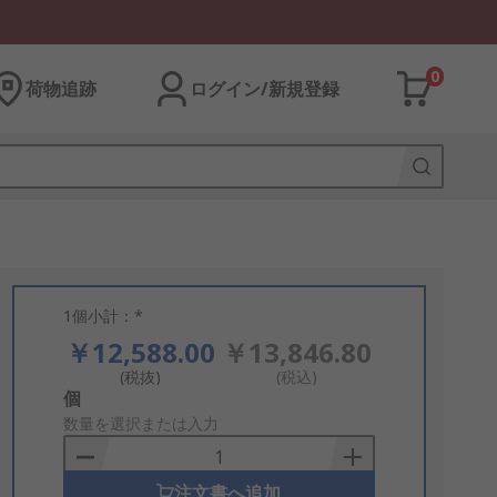
0
荷物追跡
ログイン/新規登録
1個小計：*
￥12,588.00
￥13,846.80
(税抜)
(税込)
Add
個
to
数量を選択または入力
Basket
注文書へ追加