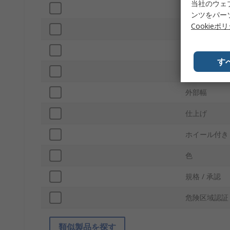
当社のウェ
内部深さ
ンツをパー
Cookieポ
外部高さ
防水
す
外形の奥行き
外部幅
仕上げ
ホイール付き
色
規格 / 承認
危険区域認証
類似製品を探す