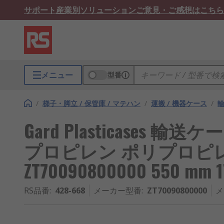
サポート
産業別ソリューション
ご意見・ご感想はこちら
メニュー
型番
/
梯子・脚立 / 保管庫 / マテハン
/
運搬 / 機器ケース
/
Gard Plasticases 輸
プロピレン ポリプロピ
ZT70090800000 550 mm 
RS品番
:
428-668
メーカー型番
:
ZT70090800000
メ