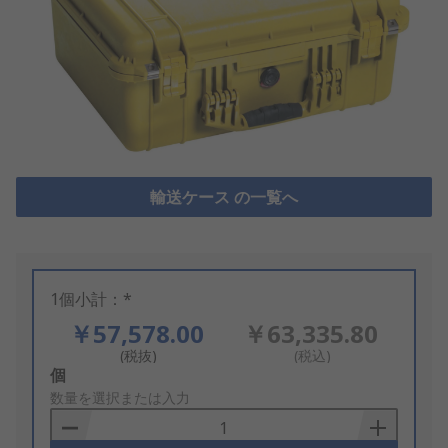
輸送ケース の一覧へ
1個小計：*
￥57,578.00
￥63,335.80
(税抜)
(税込)
Add
個
to
数量を選択または入力
Basket