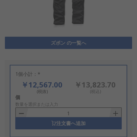
ズボン の一覧へ
1個小計：*
￥12,567.00
￥13,823.70
(税抜)
(税込)
Add
個
to
数量を選択または入力
Basket
注文書へ追加