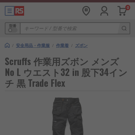
0
型番
/
安全用品・作業服
/
作業着
/
ズボン
Scruffs 作業用ズボン メンズ
No L ウエスト32 in 股下34イン
チ 黒 Trade Flex