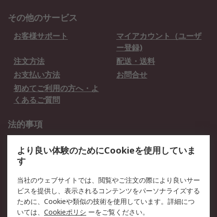
その他のサービス
お客様サポート
マイアカウント（ユーザ
ー登録)
注文方法
配送・送料
お支払い方法
お問合せ
初めてご利用の方へ・よ
くあるご質問
法的事項
プライバシーポリシー
ご利用規約
より良い体験のためにCookieを使用していま
クッキーポリシー
す
RSについて
当社のウェブサイトでは、閲覧やご注文の際により良いサー
ビスを提供し、表示されるコンテンツをパーソナライズする
会社概要
採用情報
ために、Cookieや類似の技術を使用しています。詳細につ
プレスリリース＆お知ら
コーポレートサイト
いては、
Cookieポリシ
ーをご覧ください。