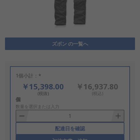
ズボン の一覧へ
1個小計：*
￥15,398.00
￥16,937.80
(税抜)
(税込)
Add
個
to
数量を選択または入力
Basket
配達日を確認