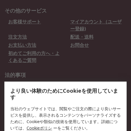
その他のサービス
お客様サポート
マイアカウント（ユーザ
ー登録)
注文方法
配送・送料
お支払い方法
お問合せ
初めてご利用の方へ・よ
くあるご質問
法的事項
プライバシーポリシー
ご利用規約
より良い体験のためにCookieを使用していま
クッキーポリシー
す
RSについて
当社のウェブサイトでは、閲覧やご注文の際により良いサー
ビスを提供し、表示されるコンテンツをパーソナライズする
会社概要
採用情報
ために、Cookieや類似の技術を使用しています。詳細につ
プレスリリース＆お知ら
コーポレートサイト
いては、
Cookieポリシ
ーをご覧ください。