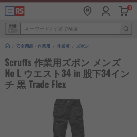
0
型番
/
安全用品・作業服
/
作業着
/
ズボン
Scruffs 作業用ズボン メンズ
No L ウエスト34 in 股下34イン
チ 黒 Trade Flex