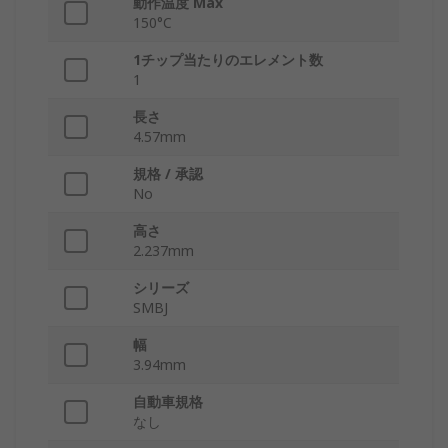
動作温度 Max
150°C
1チップ当たりのエレメント数
1
長さ
4.57mm
規格 / 承認
No
高さ
2.237mm
シリーズ
SMBJ
幅
3.94mm
自動車規格
なし