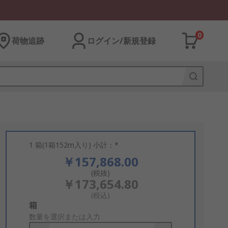
0
荷物追跡
ログイン/新規登録
1 箱(1箱152m入り) 小計：*
￥157,868.00
(税抜)
￥173,654.80
(税込)
Add
箱
to
数量を選択または入力