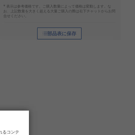
* 表示は参考価格です。ご購入数量によって価格は変動します。な
お、上記数量を大きく超える大量ご購入の際は右下チャットからお問
合せください。
部品表に保存
れるコンテ