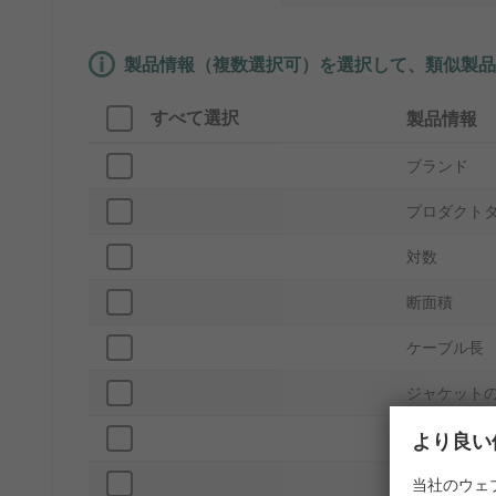
製品情報（複数選択可）を選択して、類似製品
すべて選択
製品情報
ブランド
プロダクト
対数
断面積
ケーブル長
ジャケット
より良い
呼び径
導体タイプ
当社のウェ