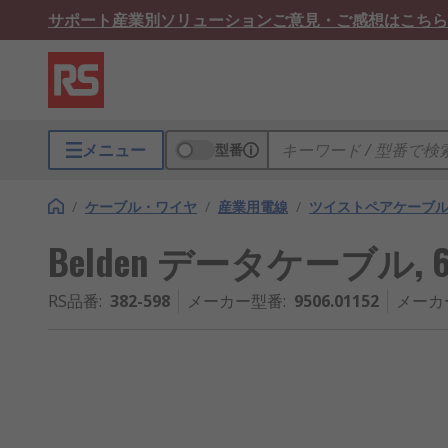
サポート
産業別ソリューション
ご意見・ご感想はこちら
メニュー
型番
/
ケーブル・ワイヤ
/
産業用電線
/
ツイストペアケーブ
Belden データケーブル, 6
RS品番
:
382-598
メーカー型番
:
9506.01152
メーカ