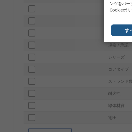
ンツをパー
動作温度 Mi
Cookieポ
ジャケット
す
動作温度 Ma
規格 / 承認
シリーズ
コアタイプ
ストランド
耐火性
導体材質
電圧