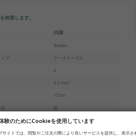
を検索します。
内容
Belden
タイプ
データケーブル
6
0.2 mm²
152m
の色
銀
体験のためにCookieを使用しています
7.34mm
より線
ブサイトでは、閲覧やご注文の際により良いサービスを提供し、表示さ