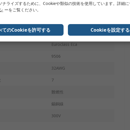
ソナライズするために、Cookieや類似の技術を使用しています。詳細
n
-30°C
リシ
ーをご覧ください。
材質
塩化ビニール
べてのCookieを許可する
Cookieを設定する
x
80°C
Euroclass Eca
9506
32AWG
数
7
難燃性
錫銅線
300V