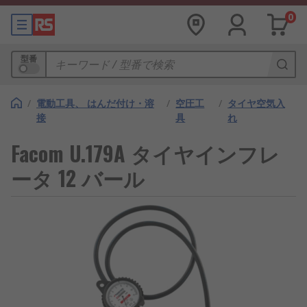
0
型番
/
電動工具、 はんだ付け・溶
/
空圧工
/
タイヤ空気入
接
具
れ
Facom U.179A タイヤインフレ
ータ 12 バール