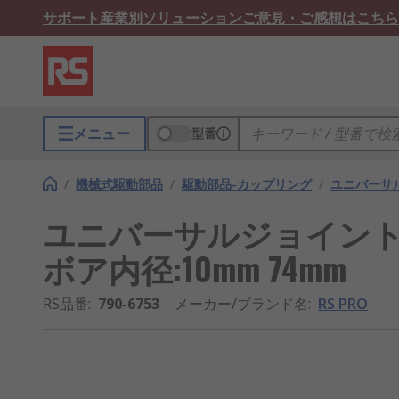
サポート
産業別ソリューション
ご意見・ご感想はこちら
メニュー
型番
/
機械式駆動部品
/
駆動部品-カップリング
/
ユニバーサ
ユニバーサルジョイント RS
ボア内径:10mm 74mm
RS品番
:
790-6753
メーカー/ブランド名
:
RS PRO