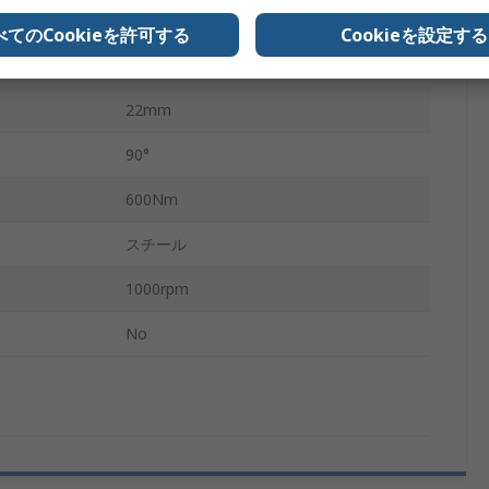
プレーン
べてのCookieを許可する
Cookieを設定する
ボアハブ
22mm
90°
600Nm
スチール
1000rpm
No