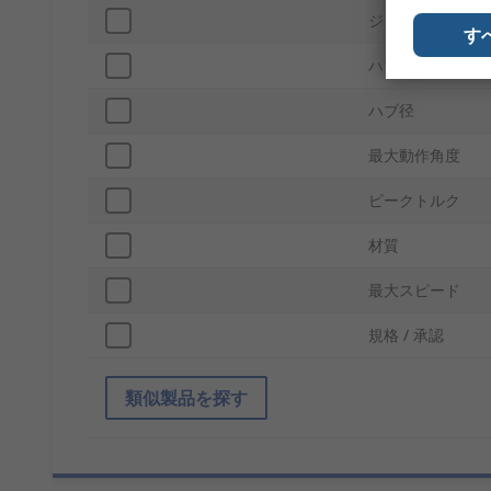
ジョイントタイプ
す
ハブ種類
ハブ径
最大動作角度
ピークトルク
材質
最大スピード
規格 / 承認
類似製品を探す