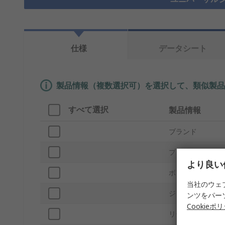
仕様
データシート
製品情報（複数選択可）を選択して、類似製品
すべて選択
製品情報
ブランド
プロダクトタイプ
より良い
ボア内径
当社のウェ
ジョイントの数
ンツをパー
Cookieポ
リード間隔