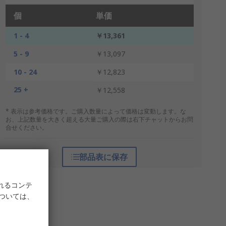
個
単価
1 - 4
￥13,361
5 - 9
￥13,097
10 - 24
￥12,823
25 +
￥12,558
* 表示は参考価格です。ご購入数量によって価格は変動します。な
お、上記数量を大きく超える大量ご購入の際は右下チャットからお問
合せください。
部品表に保存
れるコンテ
については、