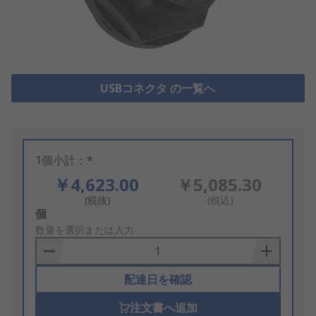
USBコネクタ の一覧へ
1個小計：*
￥4,623.00
￥5,085.30
(税抜)
(税込)
Add
個
to
数量を選択または入力
Basket
配達日を確認
注文書へ追加