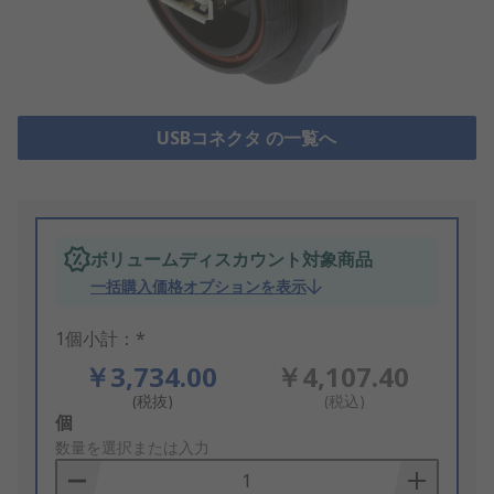
USBコネクタ の一覧へ
ボリュームディスカウント対象商品
一括購入価格オプションを表示
1個小計：*
￥3,734.00
￥4,107.40
(税抜)
(税込)
Add
個
to
数量を選択または入力
Basket